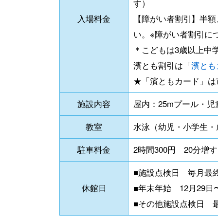
す）
入場料金
【障がい者割引】半額
い。※障がい者割引に
＊こどもは3歳以上中
濱とも割引は「
濱とも
★「濱ともカード」は
施設内容
屋内：25mプール・
教室
水泳（幼児・小学生・
駐車料金
2時間300円 20分増
■施設点検日 毎月最
休館日
■年末年始 12月29日
■その他施設点検日 